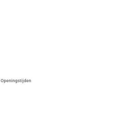
Openingstijden
Klantenservice
Maandag Gesloten
Algemene voorwaarden
Privacyverklaring
Dinsdag Gesloten
Retourneren & ruilen
Wo 09.00 – 12.00 | 13.00-
18.00