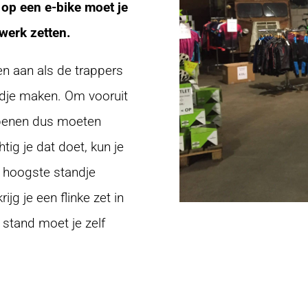
k op een
e-bike
moet je
 werk zetten.
en aan als de trappers
dje maken. Om vooruit
e benen dus moeten
ig je dat doet, kun je
et hoogste standje
ijg je een flinke zet in
e stand moet je zelf