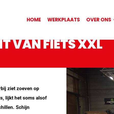
HOME
WERKPLAATS
OVER ONS
T VAN FIETS XXL
bij ziet zoeven op
s, lijkt het soms alsof
chillen. Schijn