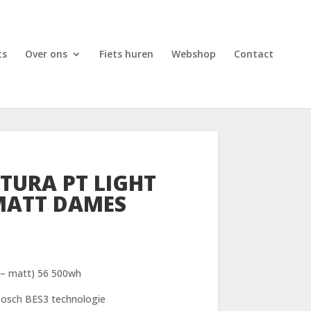
ts
Over ons
Fiets huren
Webshop
Contact
TURA PT LIGHT
MATT DAMES
n – matt) 56 500wh
Bosch BES3 technologie