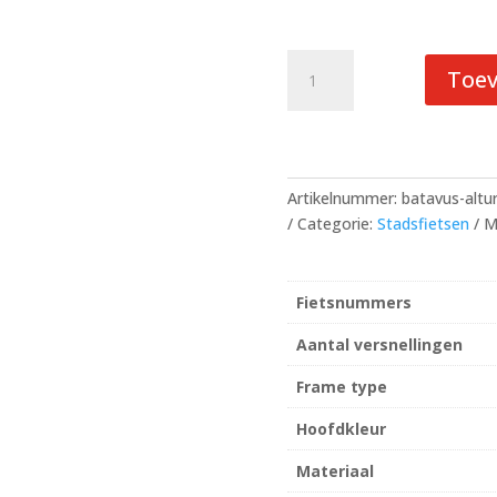
Batavus
Toe
Altura
PT
Light
Sea
Green
Artikelnummer:
batavus-altu
Matt
Categorie:
Stadsfietsen
M
Dames
aantal
Fietsnummers
Aantal versnellingen
Frame type
Hoofdkleur
Materiaal