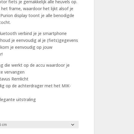
r fiets je gemakkelijk alle heuvels op.
n het frame, waardoor het lijkt alsof je
 Purion display toont je alle benodigde
tocht.
uetooth verbind je je smartphone
houd je eenvoudig al je (fiets)gegevens
e kom je eenvoudig op jouw
r!
ing die werkt op de accu waardoor je
 te vervangen
tavus Remlicht
udig op de achterdrager met het MIK-
legante uitstraling