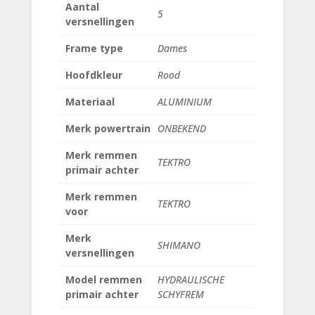
Aantal
5
versnellingen
Frame type
Dames
Hoofdkleur
Rood
Materiaal
ALUMINIUM
Merk powertrain
ONBEKEND
Merk remmen
TEKTRO
primair achter
Merk remmen
TEKTRO
voor
Merk
SHIMANO
versnellingen
Model remmen
HYDRAULISCHE
primair achter
SCHYFREM