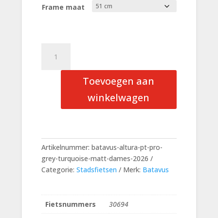
Frame maat
Batavus
Altura
PT
Toevoegen aan
Pro
Grey
winkelwagen
Turquoise
Matt
Dames
aantal
Artikelnummer:
batavus-altura-pt-pro-
grey-turquoise-matt-dames-2026
Categorie:
Stadsfietsen
Merk:
Batavus
Fietsnummers
30694