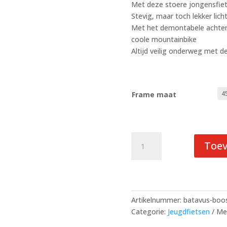
Met deze stoere jongensfiets
Stevig, maar toch lekker lich
Met het demontabele achterr
coole mountainbike
Altijd veilig onderweg met
Frame maat
Batavus
Toe
Booster
HR3
Gray
26
Grijs
Artikelnummer:
batavus-boos
Jongens
Categorie:
Jeugdfietsen
Me
aantal