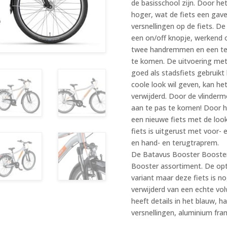
de basisschool zijn. Door h
hoger, wat de fiets een gave
versnellingen op de fiets. D
een on/off knopje, werkend o
twee handremmen en een teru
te komen. De uitvoering met
goed als stadsfiets gebruikt 
coole look wil geven, kan h
verwijderd. Door de vlinder
aan te pas te komen! Door h
een nieuwe fiets met de loo
fiets is uitgerust met voor- 
en hand- en terugtraprem.
De Batavus Booster Booster 2
Booster assortiment. De optie
variant maar deze fiets is no
verwijderd van een echte vol
heeft details in het blauw,
versnellingen, aluminium fram