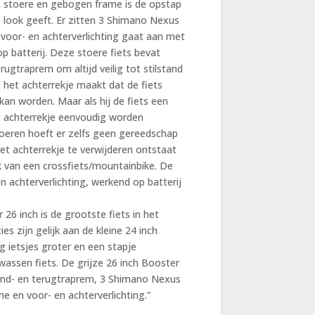
et stoere en gebogen frame is de opstap
 look geeft. Er zitten 3 Shimano Nexus
e voor- en achterverlichting gaat aan met
p batterij. Deze stoere fiets bevat
gtraprem om altijd veilig tot stilstand
 het achterrekje maakt dat de fiets
kan worden. Maar als hij de fiets een
et achterrekje eenvoudig worden
moeren hoeft er zelfs geen gereedschap
et achterrekje te verwijderen ontstaat
k van een crossfiets/mountainbike. De
en achterverlichting, werkend op batterij
6 inch is de grootste fiets in het
s zijn gelijk aan de kleine 24 inch
g ietsjes groter en een stapje
wassen fiets. De grijze 26 inch Booster
 hand- en terugtraprem, 3 Shimano Nexus
e en voor- en achterverlichting.”