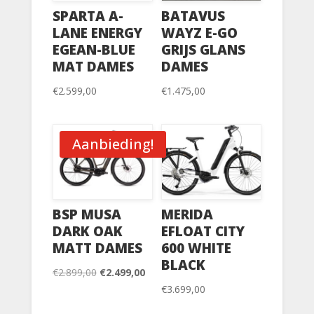
SPARTA A-
BATAVUS
LANE ENERGY
WAYZ E-GO
EGEAN-BLUE
GRIJS GLANS
MAT DAMES
DAMES
€
2.599,00
€
1.475,00
Aanbieding!
BSP MUSA
MERIDA
DARK OAK
EFLOAT CITY
MATT DAMES
600 WHITE
BLACK
Oorspronkelijke
Huidige
€
2.899,00
€
2.499,00
€
3.699,00
prijs
prijs
was:
is: