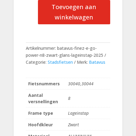
E-
Toevoegen aan
Go
Power
winkelwagen
N8
Zwart
Glans
Lageinstap
Artikelnummer:
batavus-finez-e-go-
aantal
power-n8-zwart-glans-lageinstap-2025
Categorie:
Stadsfietsen
Merk:
Batavus
Fietsnummers
30040,30044
Aantal
8
versnellingen
Frame type
Lageinstap
Hoofdkleur
Zwart