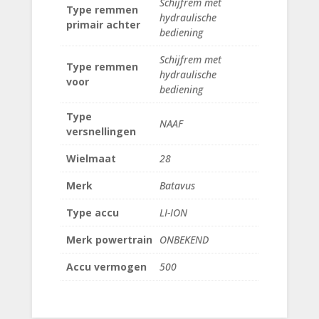
Schijfrem met
Type remmen
hydraulische
primair achter
bediening
Schijfrem met
Type remmen
hydraulische
voor
bediening
Type
NAAF
versnellingen
Wielmaat
28
Merk
Batavus
Type accu
LI-ION
Merk powertrain
ONBEKEND
Accu vermogen
500