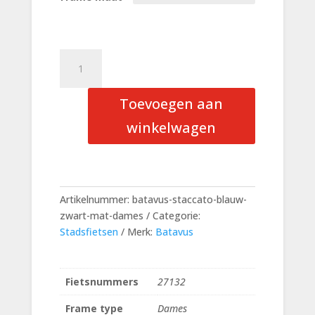
Batavus
Staccato
Blauw/
Toevoegen aan
Zwart
Mat
winkelwagen
Dames
aantal
Artikelnummer:
batavus-staccato-blauw-
zwart-mat-dames
Categorie:
Stadsfietsen
Merk:
Batavus
Fietsnummers
27132
Frame type
Dames