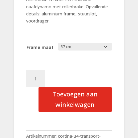
naafdynamo met rollerbrake. Opvallende
details: aluminium frame, stuurslot,
voordrager.
Frame maat
Cortina
U4
Transport
Toevoegen aan
Warm
Sand
winkelwagen
Matte
Dames
aantal
Artikelnummer:
cortina-u4-transport-