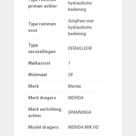
hydraulische
primair achter
bediening
Schijfrem met
Type remmen
hydraulische
voor
bediening
Type
DERAILLEUR
versnellingen
Walkassist
1
Wielmaat
28
Merk
Merida
Merk dragers
MERIDA
Merk verlichting
SPANNINGA
achter
Model dragers
MERIDA MIK HD