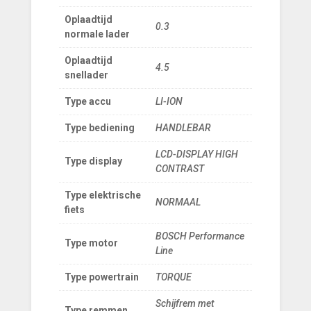
Oplaadtijd
0.3
normale lader
Oplaadtijd
4.5
snellader
Type accu
LI-ION
Type bediening
HANDLEBAR
LCD-DISPLAY HIGH
Type display
CONTRAST
Type elektrische
NORMAAL
fiets
BOSCH Performance
Type motor
Line
Type powertrain
TORQUE
Schijfrem met
Type remmen