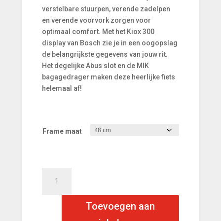
verstelbare stuurpen, verende zadelpen
en verende voorvork zorgen voor
optimaal comfort. Met het Kiox 300
display van Bosch zie je in een oogopslag
de belangrijkste gegevens van jouw rit.
Het degelijke Abus slot en de MIK
bagagedrager maken deze heerlijke fiets
helemaal af!
Frame maat
Merida
eFLOAT
CITY
Toevoegen aan
600
White