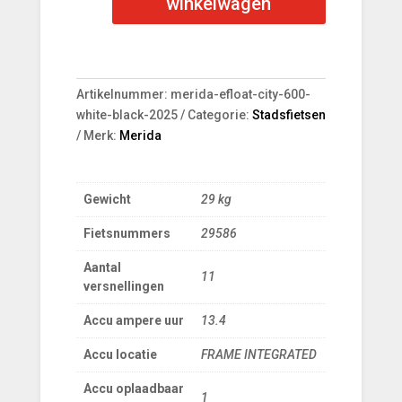
winkelwagen
Black
aantal
Artikelnummer:
merida-efloat-city-600-
white-black-2025
Categorie:
Stadsfietsen
Merk:
Merida
Gewicht
29 kg
Fietsnummers
29586
Aantal
11
versnellingen
Accu ampere uur
13.4
Accu locatie
FRAME INTEGRATED
Accu oplaadbaar
1