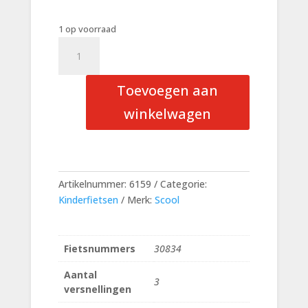
1 op voorraad
Scool
Wave
steel
Toevoegen aan
ltd
20
winkelwagen
3-
Speed
Black/Neon
Green
Artikelnummer:
6159
Categorie:
Jongens
Kinderfietsen
Merk:
Scool
aantal
Fietsnummers
30834
Aantal
3
versnellingen