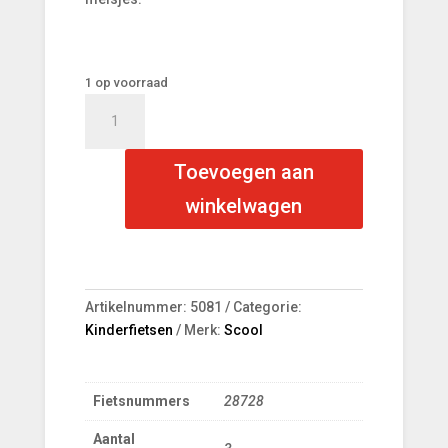
1 op voorraad
Scool
XXlite
street
Toevoegen aan
18-
3
winkelwagen
3-
Speed
vrijloop
Blue/
Artikelnummer:
5081
Categorie:
Lime
Kinderfietsen
Merk:
Scool
Glans
aantal
Fietsnummers
28728
Aantal