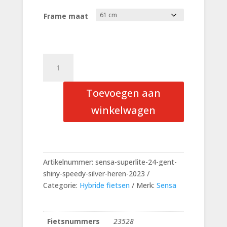
Frame maat
Sensa
Superlite
24
Toevoegen aan
Gent
Shiny
winkelwagen
Speedy
Silver
Heren
aantal
Artikelnummer:
sensa-superlite-24-gent-
shiny-speedy-silver-heren-2023
Categorie:
Hybride fietsen
Merk:
Sensa
Fietsnummers
23528