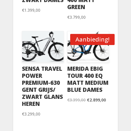
ZWART DAMES
400 MATT
GREEN
€
1.399,00
€
3.799,00
Aanbieding!
SENSA TRAVEL
MERIDA EBIG
POWER
TOUR 400 EQ
PREMIUM-630
MATT MEDIUM
GENT GRIJS/
BLUE DAMES
ZWART GLANS
Oorspronkelijke
Huidige
€
3.399,00
€
2.899,00
HEREN
prijs
prijs
€
3.299,00
was:
is:
€3.399,00.
€2.899,00.