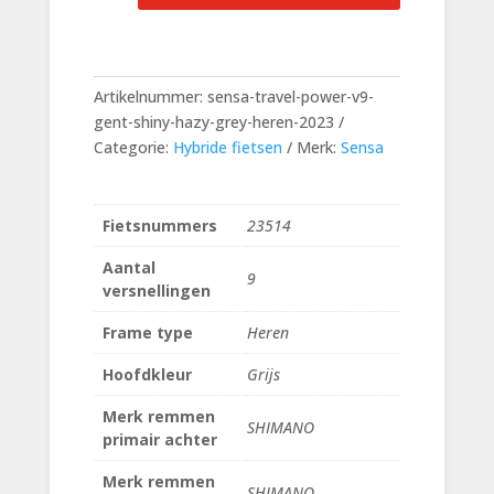
Hazy
Grey
Heren
Artikelnummer:
sensa-travel-power-v9-
aantal
gent-shiny-hazy-grey-heren-2023
Categorie:
Hybride fietsen
Merk:
Sensa
Fietsnummers
23514
Aantal
9
versnellingen
Frame type
Heren
Hoofdkleur
Grijs
Merk remmen
SHIMANO
primair achter
Merk remmen
SHIMANO