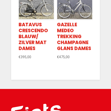
BATAVUS
GAZELLE
CRESCENDO
MEDEO
BLAUW/
TREKKING
ZILVER MAT
CHAMPAGNE
DAMES
GLANS DAMES
€
395,00
€
475,00