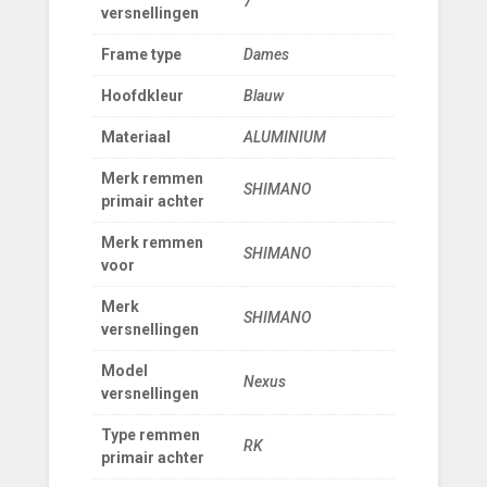
7
versnellingen
Frame type
Dames
Hoofdkleur
Blauw
Materiaal
ALUMINIUM
Merk remmen
SHIMANO
primair achter
Merk remmen
SHIMANO
voor
Merk
SHIMANO
versnellingen
Model
Nexus
versnellingen
Type remmen
RK
primair achter