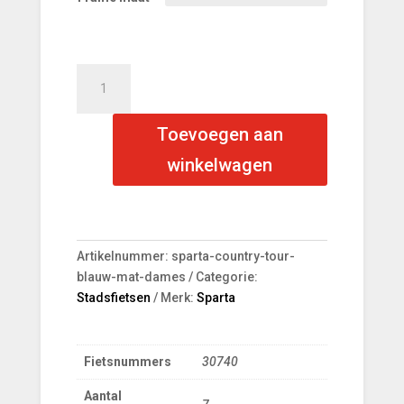
Sparta
Country
Tour
Toevoegen aan
Blauw
Mat
winkelwagen
Dames
aantal
Artikelnummer:
sparta-country-tour-
blauw-mat-dames
Categorie:
Stadsfietsen
Merk:
Sparta
Fietsnummers
30740
Aantal