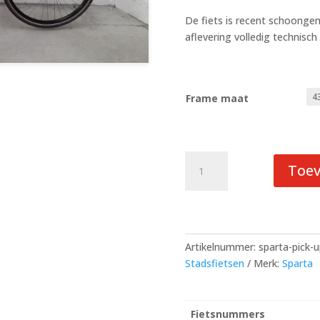
De fiets is recent schoong
aflevering volledig technisch
Frame maat
Sparta
Toe
Pick
up
Zwart
Mat
Heren
Artikelnummer:
sparta-pick-
aantal
Stadsfietsen
Merk:
Sparta
Fietsnummers