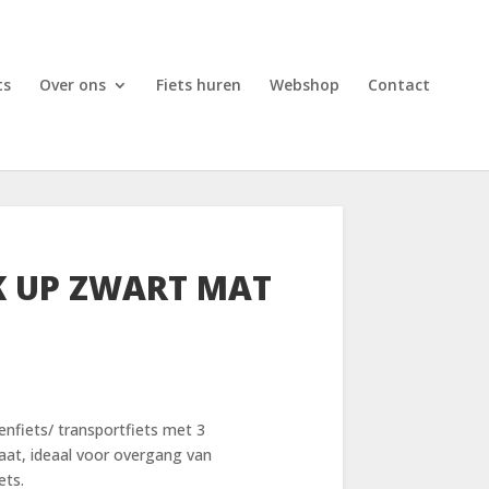
ts
Over ons
Fiets huren
Webshop
Contact
K UP ZWART MAT
enfiets/ transportfiets met 3
aat, ideaal voor overgang van
ets.