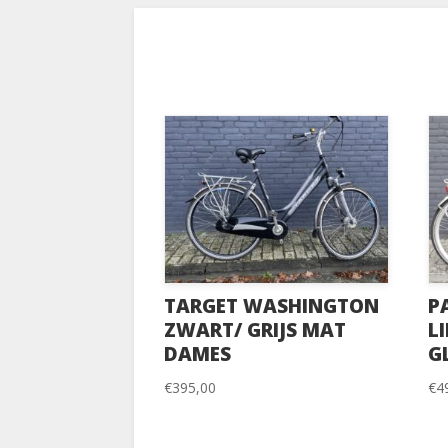
TARGET WASHINGTON
P
ZWART/ GRIJS MAT
L
DAMES
G
€
395,00
€
4