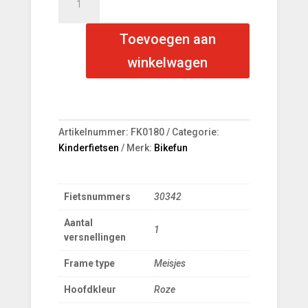
Lots
of
Toevoegen aan
Love
Mat
winkelwagen
Roze
20
Meisjes
aantal
Artikelnummer:
FK0180
Categorie:
Kinderfietsen
Merk:
Bikefun
Fietsnummers
30342
Aantal
1
versnellingen
Frame type
Meisjes
Hoofdkleur
Roze