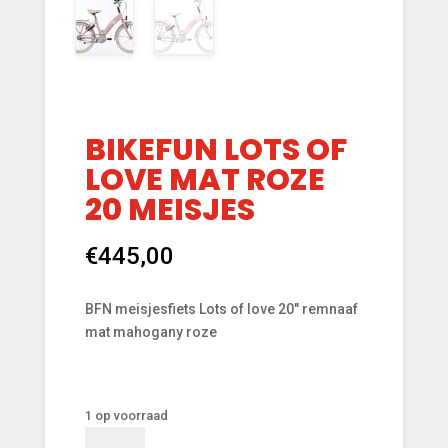
BIKEFUN LOTS OF
LOVE MAT ROZE
20 MEISJES
€
445,00
BFN meisjesfiets Lots of love 20″ remnaaf
mat mahogany roze
1 op voorraad
Bikefun