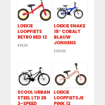
LOEKIE
LOEKIE SNAKE
LOOPFIETS
18″ COBALT
RETRO RED 12
BLAUW
JONGENS
€
99,00
€
359,00
SCOOL URBAN
LOEKIE
STEEL LTD 26
LOOPFIETSJE
3-SPEED
PINK 12