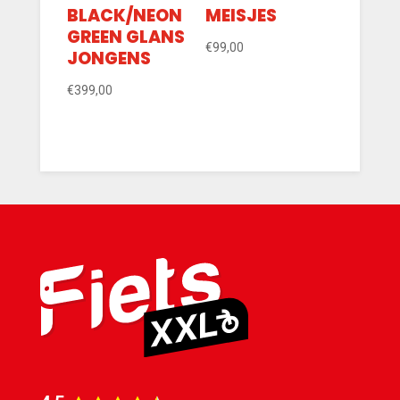
BLACK/NEON
MEISJES
GREEN GLANS
€
99,00
JONGENS
€
399,00