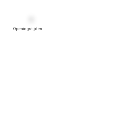
Over 164 Reviews
Openingstijden
Maandag Gesloten
Dinsdag Gesloten
Wo 09.00 – 12.00 | 13.00-18.00
Do 09.00 – 12.00 | 13.00-18.00
Vrij 09.00 – 12.00 | 13.00-18.00
Za 09.00 – 17.00
Klantenservice