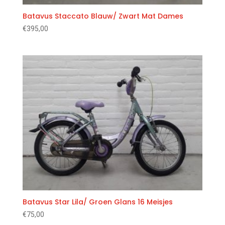
Batavus Staccato Blauw/ Zwart Mat Dames
€
395,00
Batavus Star Lila/ Groen Glans 16 Meisjes
€
75,00